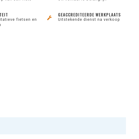
TEIT
GEACCREDITEERDE WERKPLAATS
tatieve fietsen en
Uitstekende dienst na verkoop
n