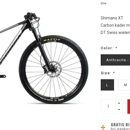
btw
Shimano XT
Carbon kader me
DT Swiss wiele
Color:
*
Anthracite -
Size:
*
L
M
GRATIS BI
bij aanko