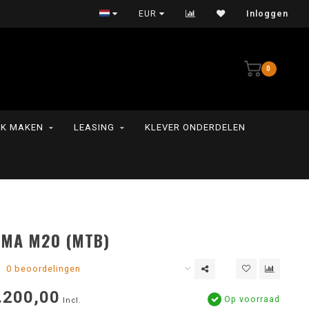
Persoonlijke service
EUR
Inloggen
0
K MAKEN
LEASING
KLEVER ONDERDELEN
LMA M20 (MTB)
0 beoordelingen
.200,00
Op voorraad
Incl.