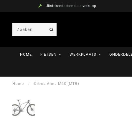
Uitstekende dienst na verkoop
HOME
FIETSEN
WERKPLAATS
ONDERDELE
Home
/
Orbea Alma M20 (MTB)