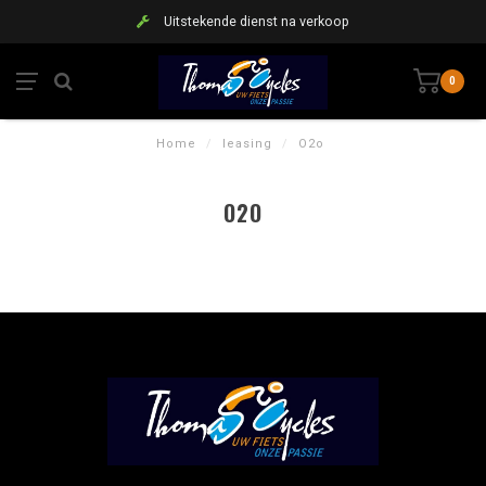
Uitstekende dienst na verkoop
0
Home
/
leasing
/
O2o
O2O