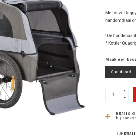
Met deze Doggy 
handomdraai o
! De hondenaanh
* Kettler Quadri
Maak een keu
Standaard
GRATIS BI
bij aanko
TOPKWALI