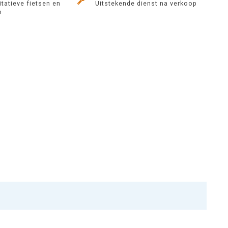
tatieve fietsen en
Uitstekende dienst na verkoop
n