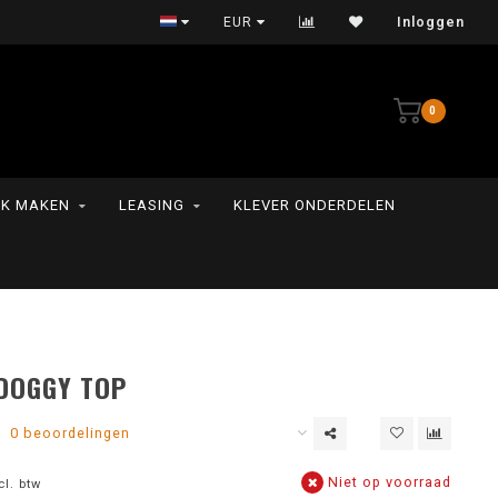
Persoonlijke service
EUR
Inloggen
0
K MAKEN
LEASING
KLEVER ONDERDELEN
DOGGY TOP
0 beoordelingen
Niet op voorraad
cl. btw