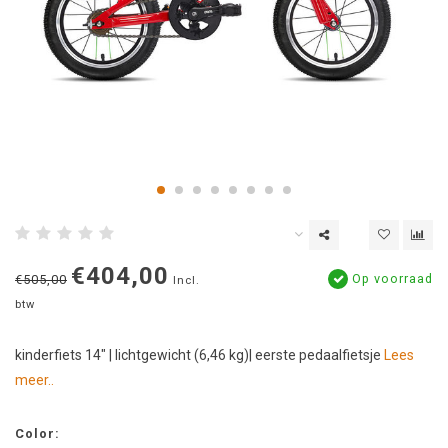
€404,00
Op voorraad
€505,00
Incl.
btw
kinderfiets 14" | lichtgewicht (6,46 kg)| eerste pedaalfietsje
Lees
meer..
Color: