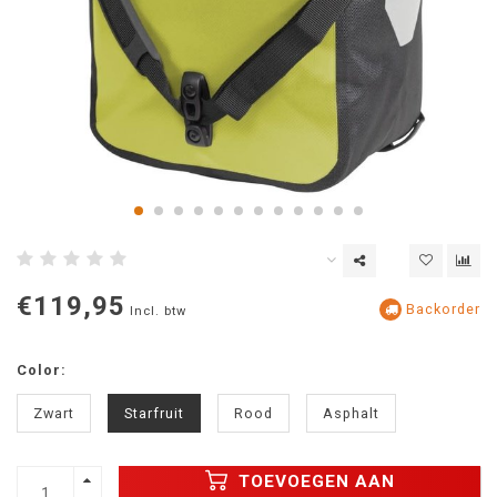
€119,95
Backorder
Incl. btw
Color:
Zwart
Starfruit
Rood
Asphalt
TOEVOEGEN AAN