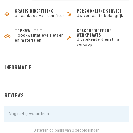
GRATIS BIKEFITTING
PERSOONLIJKE SERVICE
bij aankoop van een fiets
Uw verhaal is belangrijk
TOPKWALITEIT
GEACCREDITEERDE
WERKPLAATS
Hoogkwalitatieve fietsen
Uitstekende dienst na
en materialen
verkoop
INFORMATIE
REVIEWS
Nog niet gewaardeerd
0 sterren op basis van 0 beoordelingen