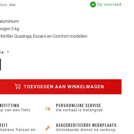
Op voorraad
Incl. btw
 aluminium
ogen 5 kg
Kettler Quadriga, Escaro en Comfort modellen
ze:
*
TOEVOEGEN AAN WINKELWAGEN
KEFITTING
PERSOONLIJKE SERVICE
op van een fiets
Uw verhaal is belangrijk
TEIT
GEACCREDITEERDE WERKPLAATS
tatieve fietsen en
Uitstekende dienst na verkoop