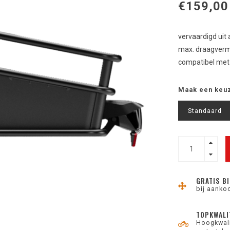
€159,00
vervaardigd uit
max. draagverm
compatibel met 
Maak een keu
Standaard
GRATIS BI
bij aanko
TOPKWALI
Hoogkwali