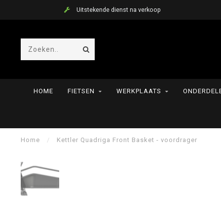
Uitstekende dienst na verkoop
HOME
FIETSEN
WERKPLAATS
ONDERDELE
Home
/
Kettler Quadriga Front Basket - voordrager