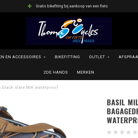
Gratis bikefiting bij aankoop van een fiets
N EN ACCESSOIRES
BIKEFITTING
OUTLET
AFSPRAA
2DE HANDS
MERKEN
 black slate MIK waterproof
BASIL MI
BAGAGED
WATERPR