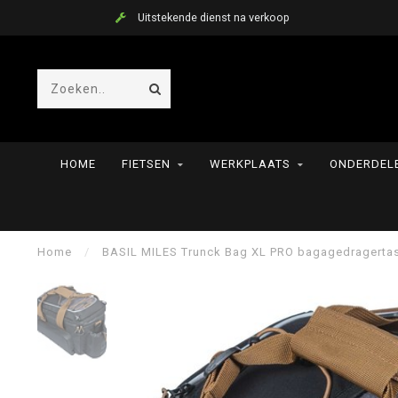
Uitstekende dienst na verkoop
HOME
FIETSEN
WERKPLAATS
ONDERDELE
Home
/
BASIL MILES Trunck Bag XL PRO bagagedragertas