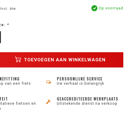
Op voorraad
Incl. btw
ze:
*
TOEVOEGEN AAN WINKELWAGEN
KEFITTING
PERSOONLIJKE SERVICE
op van een fiets
Uw verhaal is belangrijk
TEIT
GEACCREDITEERDE WERKPLAATS
tatieve fietsen en
Uitstekende dienst na verkoop
n