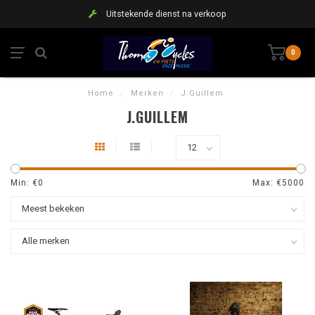
Uitstekende dienst na verkoop
0
Home
/
Merken
/
J.Guillem
J.GUILLEM
Min: €
0
Max: €
5000