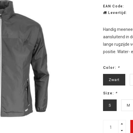
EAN Code:
Levertijd:
Handig meeneemb
aansluitend in 
lange rugzijde 
positie. Water- 
Color:
*
Zwart
Size:
*
S
M