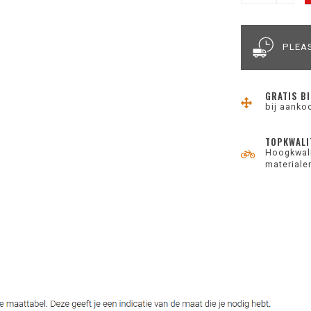
PLEAS
GRATIS BI
bij aanko
TOPKWALI
Hoogkwali
materiale