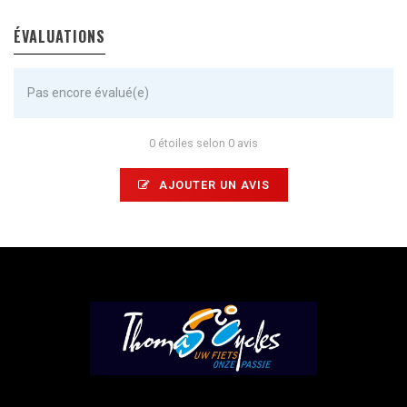
ÉVALUATIONS
Pas encore évalué(e)
0 étoiles selon 0 avis
AJOUTER UN AVIS