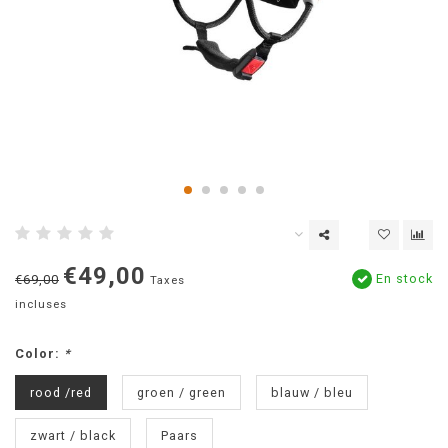
€49,00
En stock
€69,00
Taxes
incluses
Color:
*
rood /red
groen / green
blauw / bleu
zwart / black
Paars