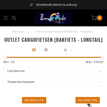
Uitstekende dienst na verkoop
0
Accueil
/
/
outlet cargofietsen (bakfiets - longtail)
OUTLET CARGOFIETSEN (BAKFIETS - LONGTAIL)
Min: €
0
Max: €
5000
SOLDES-21%
SOLDES-15%