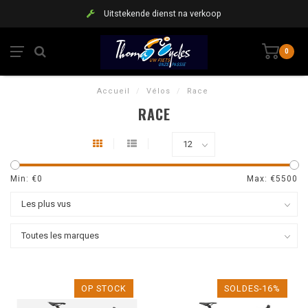
Uitstekende dienst na verkoop
0
Accueil
/
Vélos
/
Race
RACE
Min: €
0
Max: €
5500
OP STOCK
SOLDES-16%