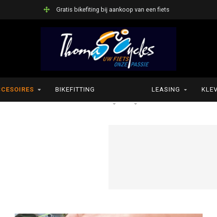
Gratis bikefiting bij aankoop van een fiets
CESOIRES
BIKEFITTING
LEASING
KLEV