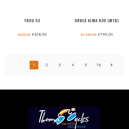
FROG 53
ORBEA ALMA H30 (MTB)
€428,00
€799,00
€535,00
€1.199,00
1
2
3
4
5
16