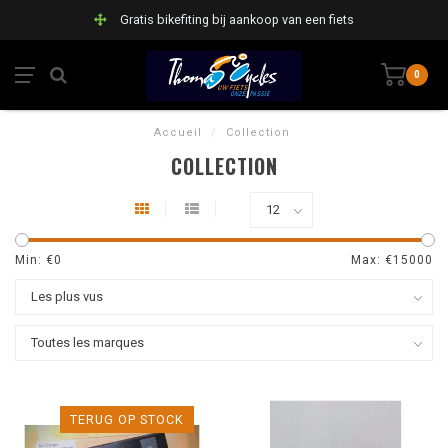
Gratis bikefiting bij aankoop van een fiets
0
Accueil
/
Collection
COLLECTION
Min: €
0
Max: €
15000
TERUG OP STOCK