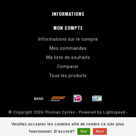
INFORMATIONS
MON COMPTE
Informations sur le compte
Mes commandes
Ma liste de souhaits
Comparer
Tous les produits
© Copyright 2026 Thomas Cycles - Powered by
Lightspeed
-
Theme by
Dyvelopment
Veuillez accepter les cookies afin de rendre ce site plus
Thomas Cycles
scores a
5
/
5
out of
14
évaluations at
Google
fonctionnel. D'accord?
Oui
Non