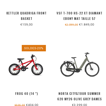
KETTLER QUADRIGA FRONT
VSF T-700 HS-22 XT DIAMANT
BASKET
EBONY MAT TAILLE 57
€159,00
€1.849,00
€2.099,00
SOLDES-20%
FROG 40 (14 ")
NORTA CITY&TOUR SUMMER
620 MY26 OLIVE GREY DAMES
MAAT 48
€404,00
€3.399,00
€505,00