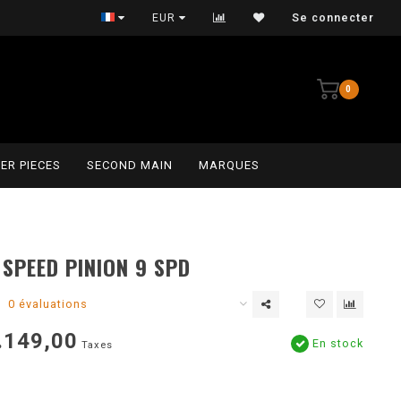
Persoonlijke service
EUR
Se connecter
0
ER PIECES
SECOND MAIN
MARQUES
 SPEED PINION 9 SPD
0 évaluations
.149,00
En stock
Taxes