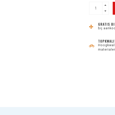
GRATIS BI
bij aanko
TOPKWALI
Hoogkwali
materiale