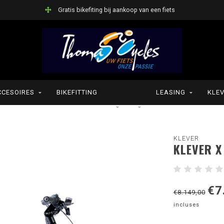
Gratis bikefiting bij aankoop van een fiets
CCESOIRES
BIKEFITTING
LEASING
KLEV
KLEVER
KLEVER X
€7
€8.149,00
incluses