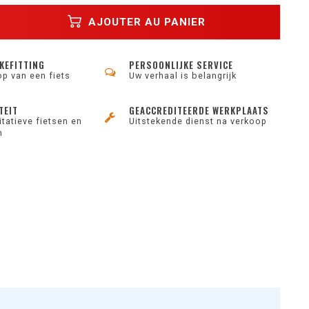
AJOUTER AU PANIER
KEFITTING
PERSOONLIJKE SERVICE
op van een fiets
Uw verhaal is belangrijk
TEIT
GEACCREDITEERDE WERKPLAATS
tatieve fietsen en
Uitstekende dienst na verkoop
n