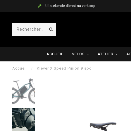
Uitstekende dienst na verkoop
ACCUEIL
VÉLOS
ATELIER
A
Accueil
/
Klever X Speed Pinion 9 spd