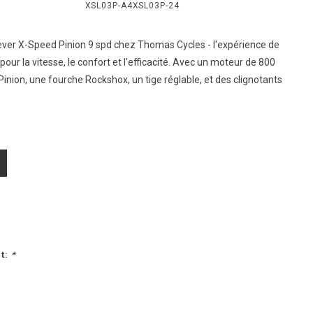
XSL03P-A4XSL03P-24
ever X-Speed Pinion 9 spd chez Thomas Cycles - l'expérience de
pour la vitesse, le confort et l'efficacité. Avec un moteur de 800
Pinion, une fourche Rockshox, un tige réglable, et des clignotants
t:
*