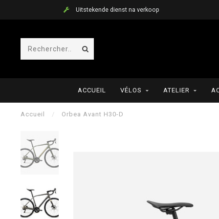
Uitstekende dienst na verkoop
ACCUEIL
VÉLOS
ATELIER
A
Accueil
/
Orbea Avant H30-D