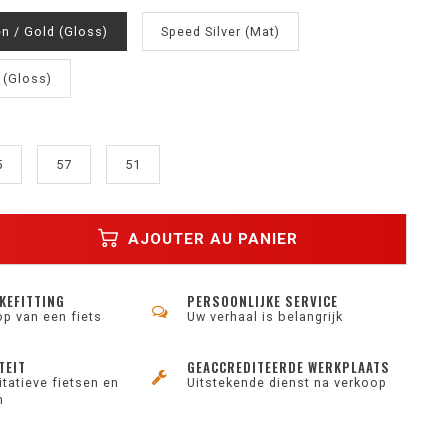
en / Gold (Gloss)
Speed Silver (Mat)
 (Gloss)
5
57
51
AJOUTER AU PANIER
KEFITTING
PERSOONLIJKE SERVICE
op van een fiets
Uw verhaal is belangrijk
TEIT
GEACCREDITEERDE WERKPLAATS
tatieve fietsen en
Uitstekende dienst na verkoop
n