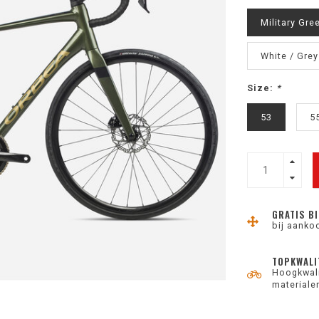
Military Gre
White / Grey
Size:
*
53
5
GRATIS BI
bij aanko
TOPKWALI
Hoogkwali
materiale