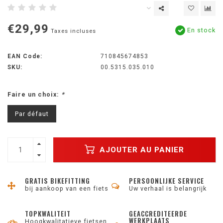
€29,99
En stock
Taxes incluses
EAN Code:
710845674853
SKU:
00.5315.035.010
Faire un choix:
*
Par défaut
AJOUTER AU PANIER
GRATIS BIKEFITTING
PERSOONLIJKE SERVICE
bij aankoop van een fiets
Uw verhaal is belangrijk
TOPKWALITEIT
GEACCREDITEERDE
WERKPLAATS
Hoogkwalitatieve fietsen