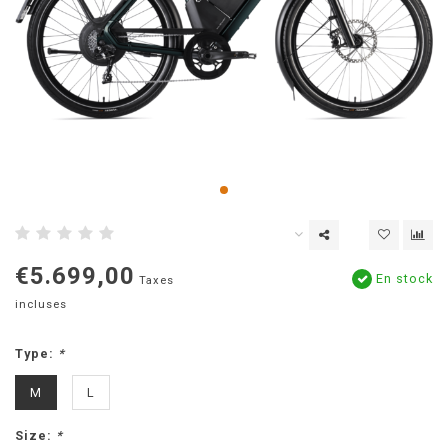
€5.699,00
En stock
Taxes
incluses
Type:
*
M
L
Size:
*