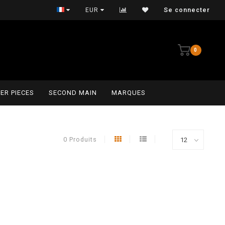
Persoonlijke service
EUR
Se connecter
0
ER PIECES
SECOND MAIN
MARQUES
0 Produits