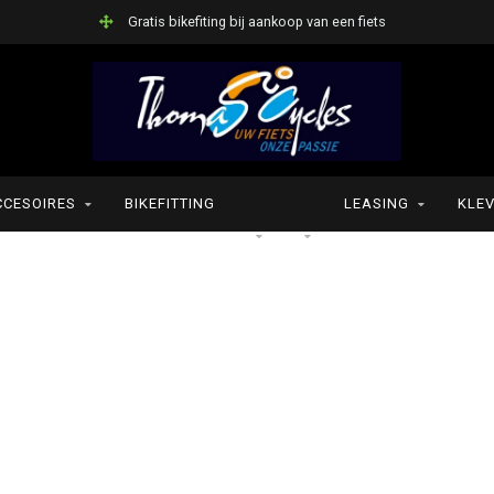
Gratis bikefiting bij aankoop van een fiets
CCESOIRES
BIKEFITTING
LEASING
KLEV