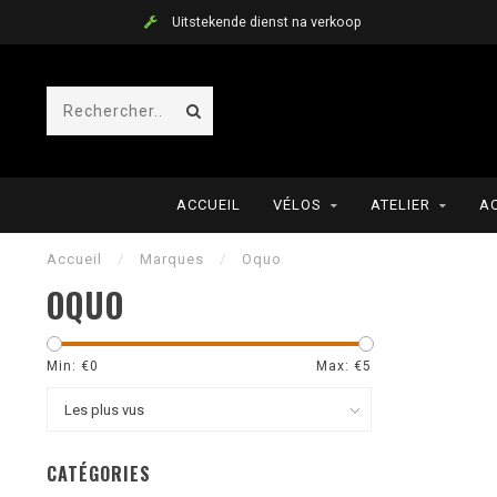
Uitstekende dienst na verkoop
ACCUEIL
VÉLOS
ATELIER
A
Accueil
/
Marques
/
Oquo
OQUO
Min: €
0
Max: €
5
CATÉGORIES