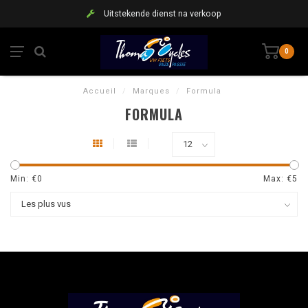
Uitstekende dienst na verkoop
0
Accueil
/
Marques
/
Formula
FORMULA
Min: €
0
Max: €
5