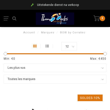
Uitstekende dienst na verkoop
0
Accueil
/
Marques
/
BOW by Corratec
Min: €
0
Max: €
450
SOLDES-10%