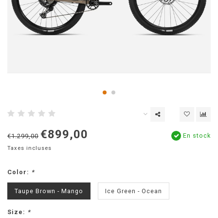
€899,00
En stock
€1.299,00
Taxes incluses
Color:
*
Taupe Brown - Mango
Ice Green - Ocean
Size:
*