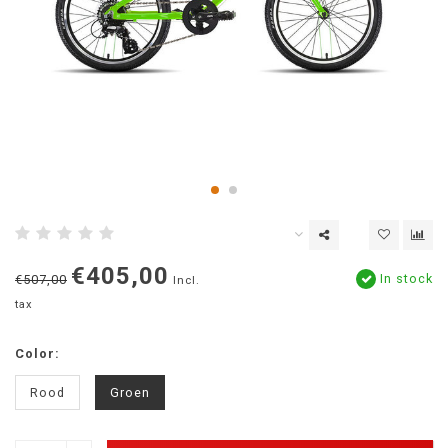
€405,00
In stock
€507,00
Incl.
tax
Color:
Rood
Groen