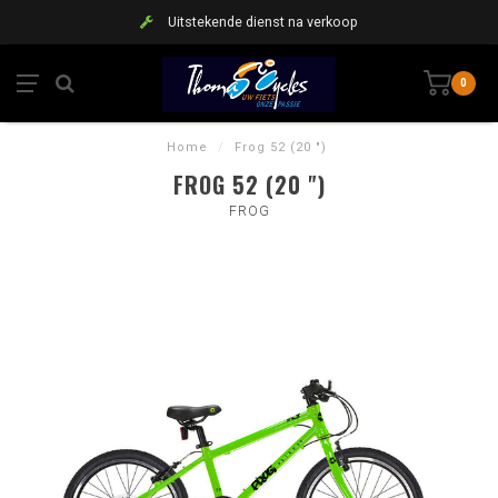
Uitstekende dienst na verkoop
0
Home
/
Frog 52 (20 ")
FROG 52 (20 ")
FROG