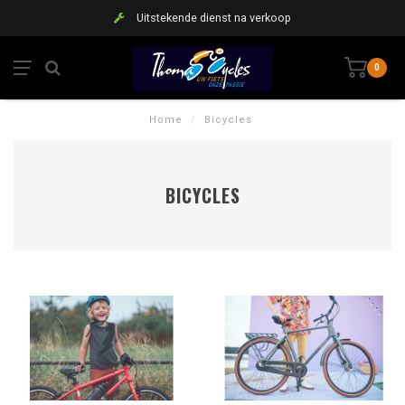
Uitstekende dienst na verkoop
0
Home
/
Bicycles
BICYCLES