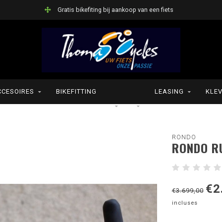
Gratis bikefiting bij aankoop van een fiets
CCESOIRES
BIKEFITTING
LEASING
KLEV
RONDO
RONDO RU
€2
€3.699,00
incluses