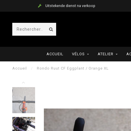
Uitstekende dienst na verkoop
ACCUEIL
VÉLOS
ATELIER
A
Accueil
/
Rondo Ruut CF Eggplant / Orange XL