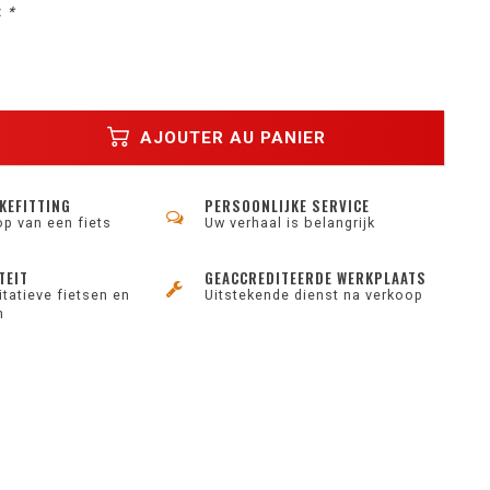
:
*
AJOUTER AU PANIER
KEFITTING
PERSOONLIJKE SERVICE
op van een fiets
Uw verhaal is belangrijk
TEIT
GEACCREDITEERDE WERKPLAATS
tatieve fietsen en
Uitstekende dienst na verkoop
n