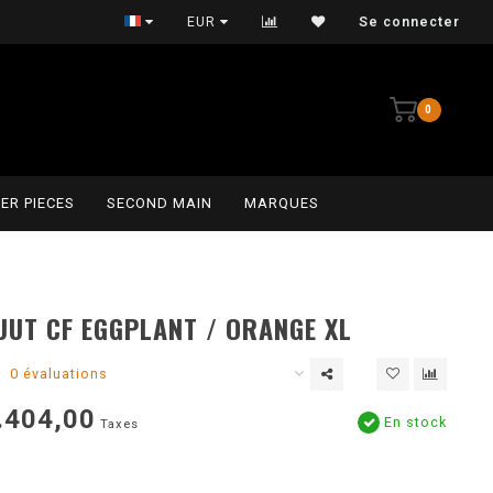
Persoonlijke service
EUR
Se connecter
0
ER PIECES
SECOND MAIN
MARQUES
UT CF EGGPLANT / ORANGE XL
0 évaluations
.404,00
En stock
Taxes