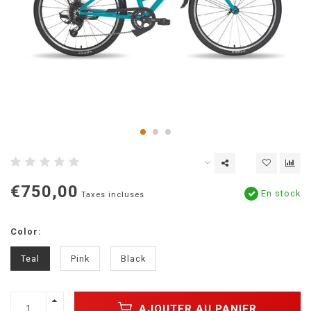
€750,00
En stock
Taxes incluses
Color:
Teal
Pink
Black
AJOUTER AU PANIER