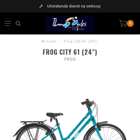
Uitstekende dienst na verkoop
0
Accueil
/
Frog City 61 (24")
FROG CITY 61 (24")
FROG