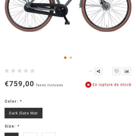
€759,00
En rupture de stock
Taxes incluses
Color:
*
Dark Slate Mat
Size:
*