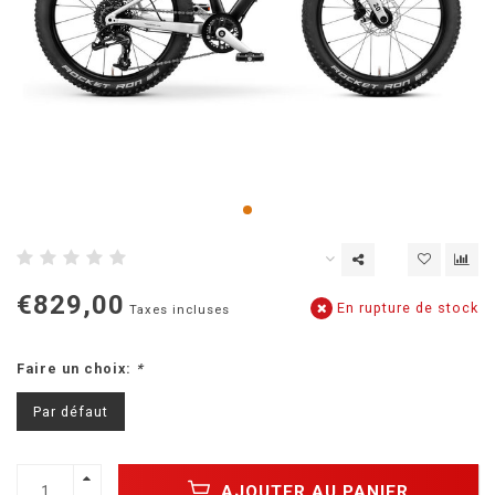
€829,00
En rupture de stock
Taxes incluses
Faire un choix:
*
Par défaut
AJOUTER AU PANIER