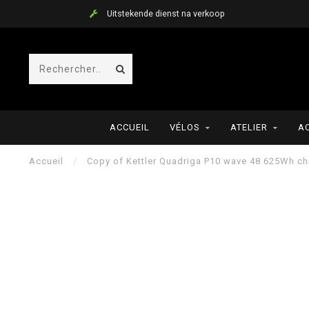
Uitstekende dienst na verkoop
ACCUEIL
VÉLOS
ATELIER
A
Accueil
/
Copy of Kettler Quadriga P10 wave 48 625Wh ch