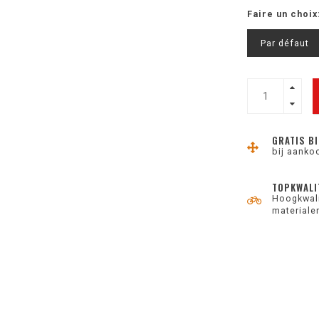
Faire un choix
Par défaut
GRATIS BI
bij aanko
TOPKWALI
Hoogkwali
materiale