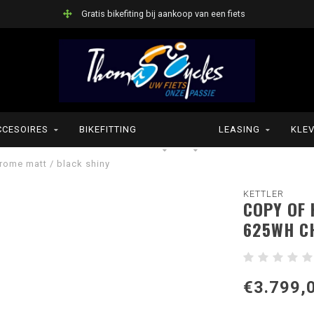
Gratis bikefiting bij aankoop van een fiets
CCESOIRES
BIKEFITTING
LEASING
KLEV
rome matt / black shiny
KETTLER
COPY OF 
625WH C
€3.799,