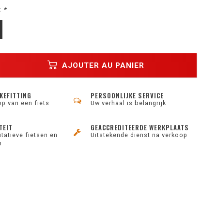
:
*
AJOUTER AU PANIER
KEFITTING
PERSOONLIJKE SERVICE
op van een fiets
Uw verhaal is belangrijk
TEIT
GEACCREDITEERDE WERKPLAATS
tatieve fietsen en
Uitstekende dienst na verkoop
n