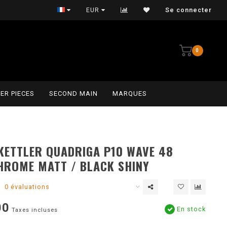
Persoonlijke service
EUR
Se connecter
0
ER PIECES
SECOND MAIN
MARQUES
KETTLER QUADRIGA P10 WAVE 48
HROME MATT / BLACK SHINY
0 évaluations
00
En stock
Taxes incluses