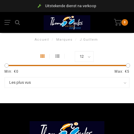
Uitstekende dienst na verkoop
0
Accueil
/
Marques
/
J.Guillem
Min: €
0
Max: €
5