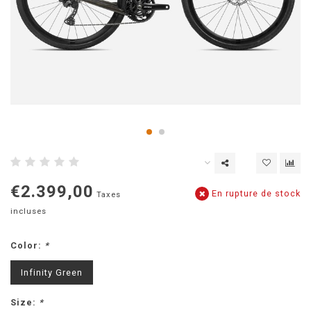
€2.399,00
En rupture de stock
Taxes
incluses
Color:
*
Infinity Green
Size:
*