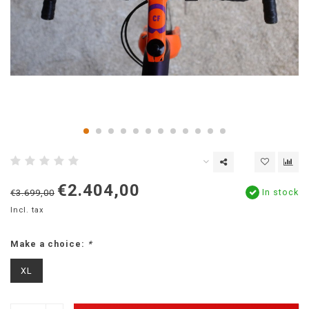
€2.404,00
In stock
€3.699,00
Incl. tax
Make a choice:
*
XL