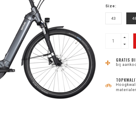
Size:
43
4
GRATIS BI
bij aanko
TOPKWALI
Hoogkwali
materiale