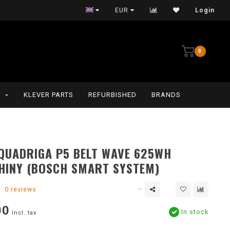
Persoonlijke service
EUR
Login
0
G
KLEVER PARTS
REFURBISHED
BRANDS
QUADRIGA P5 BELT WAVE 625WH
HINY (BOSCH SMART SYSTEM)
0 reviews
00
In stock
Incl. tax