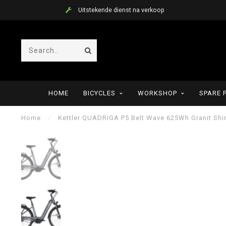
Uitstekende dienst na verkoop
HOME
BICYCLES
WORKSHOP
SPARE 
Home
/
Kettler QUADRIGA P5 Belt Wave 625Wh Granit Shi