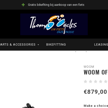
Gratis bikefiting bij aankoop van een fiets
PARTS & ACCESSORIES
BIKEFITTING
LEASIN
WOOM
WOOM OF
€879,00
Make a choic