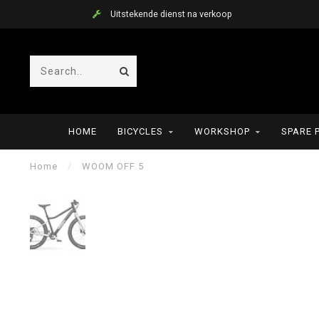
Uitstekende dienst na verkoop
HOME
BICYCLES
WORKSHOP
SPARE 
Home
/
WOOM OFF 5