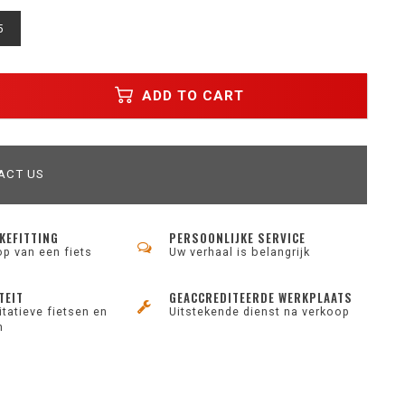
5
ADD TO CART
ACT US
KEFITTING
PERSOONLIJKE SERVICE
op van een fiets
Uw verhaal is belangrijk
TEIT
GEACCREDITEERDE WERKPLAATS
tatieve fietsen en
Uitstekende dienst na verkoop
n