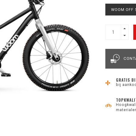
WOOM OFF 
CONT
GRATIS BI
bij aanko
TOPKWALI
Hoogkwali
materiale