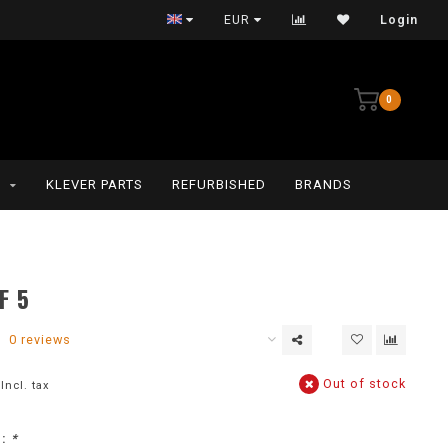
Persoonlijke service
EUR
Login
0
G
KLEVER PARTS
REFURBISHED
BRANDS
F 5
0 reviews
Out of stock
Incl. tax
e:
*