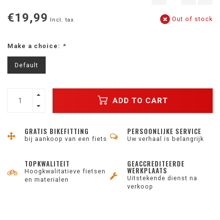
€19,99
Out of stock
Incl. tax
Make a choice:
*
Default
ADD TO CART
GRATIS BIKEFITTING
PERSOONLIJKE SERVICE
bij aankoop van een fiets
Uw verhaal is belangrijk
TOPKWALITEIT
GEACCREDITEERDE
WERKPLAATS
Hoogkwalitatieve fietsen
Uitstekende dienst na
en materialen
verkoop