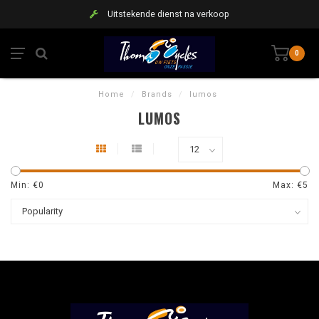
Uitstekende dienst na verkoop
0
Home
/
Brands
/
lumos
LUMOS
Min: €
0
Max: €
5